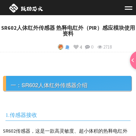
SR602人体红外传感器 热释电红外（PIR）感应模块使用
资料
4
2718
趣
0
一：SR602人体红外传感器介绍
1.传感器接收
SR602传感器，这是一款高灵敏度、超小体积的热释电红外