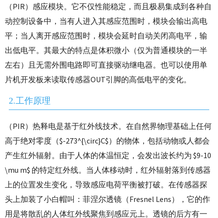
（PIR）感应模块。它不仅性能稳定，而且极易集成到各种自
动控制设备中，当有人进入其感应范围时，模块会输出高电
平；当人离开感应范围时，模块会延时自动关闭高电平，输
出低电平。其最大的特点是体积微小（仅为普通模块的一半
左右）且无需外围电路即可直接驱动继电器。也可以使用单
片机开发板来读取传感器OUT引脚的高低电平的变化。
2.工作原理
（PIR）热释电是基于红外线技术。在自然界物理基础上任何
高于绝对零度（$-273^{\circ}C$）的物体，包括动物或人都会
产生红外辐射。由于人体的体温恒定，会发出波长约为 $9-10
\mu m$ 的特定红外线。当人体移动时，红外辐射落到传感器
上的位置发生变化，导致感应电荷平衡被打破。在传感器探
头上加装了小白帽叫：菲涅尔透镜（Fresnel Lens），它的作
用是将散乱的人体红外线聚焦到感应元上。透镜的后方有一