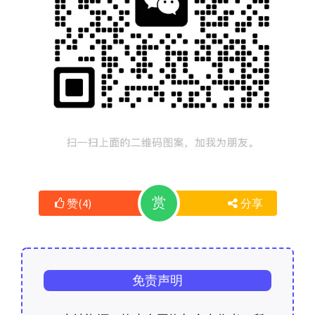
赏
赞
(
4
)
分享
免责声明