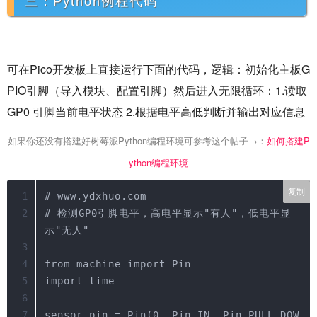
三：Python例程代码
可在Pico开发板上直接运行下面的代码，逻辑：初始化主板G
PIO引脚（导入模块、配置引脚）然后进入无限循环：1.读取
GP0 引脚当前电平状态 2.根据电平高低判断并输出对应信息
如果你还没有搭建好树莓派Python编程环境可参考这个帖子→：
如何搭建P
ython编程环境
复制
# www.ydxhuo.com
# 检测GP0引脚电平，高电平显示"有人"，低电平显
示"无人"
from machine import Pin
import time
sensor_pin = Pin(0, Pin.IN, Pin.PULL_DOW