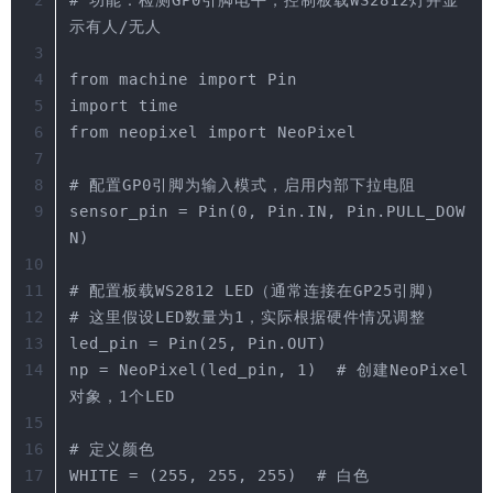
# 功能：检测GP0引脚电平，控制板载WS2812灯并显
示有人/无人
from machine import Pin
import time
from neopixel import NeoPixel
# 配置GP0引脚为输入模式，启用内部下拉电阻
sensor_pin = Pin(0, Pin.IN, Pin.PULL_DOW
N)
# 配置板载WS2812 LED（通常连接在GP25引脚）
# 这里假设LED数量为1，实际根据硬件情况调整
led_pin = Pin(25, Pin.OUT)
np = NeoPixel(led_pin, 1)  # 创建NeoPixel
对象，1个LED
# 定义颜色
WHITE = (255, 255, 255)  # 白色