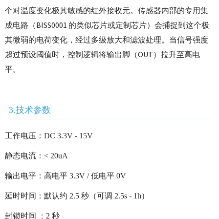
个对温度变化极其敏感的红外接收元。传感器内部的专用集
成电路（BISS0001 的类似芯片或定制芯片）会捕捉到这个极
其微弱的电荷变化，经过多级放大和滤波处理。当信号强度
超过预设阈值时，控制逻辑将输出脚（OUT）拉升至高电
平。
3.技术参数
工作电压：DC 3.3V - 15V
静态电流：< 20uA
输出电平：高电平 3.3V / 低电平 0V
延时时间：默认约 2.5 秒（可调 2.5s - 1h）
封锁时间 ：2 秒