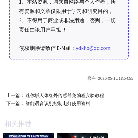
1、本站资源，均来自网络与个人作者，所
有资源和文章仅限用于学习和研究目的 。
2、不得用于商业或非法用途，否则，一切
责任由该用户承担 ！
侵权删除请致信 E-Mail：
ydxho@qq.com
楼主 2026-05-12 18:54:55
上一篇：
迷你版人体红外传感器免编程实验教程
下一篇：
智能语音识别控制电灯使用资料
相关推荐