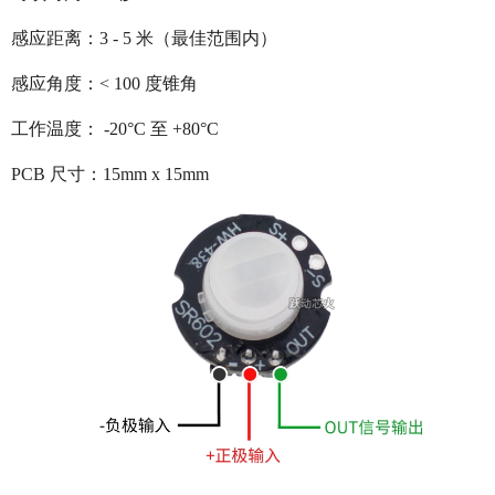
感应距离：3 - 5 米（最佳范围内）
感应角度：< 100 度锥角
工作温度： -20°C 至 +80°C
PCB 尺寸：15mm x 15mm