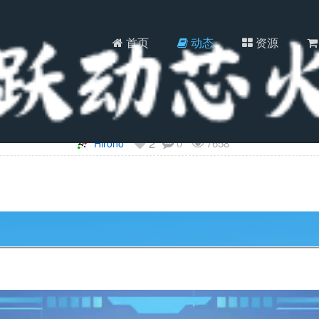
首页
动态
资源
磁性干簧管传感器免编程实验教程
2
7658
Hirono
0