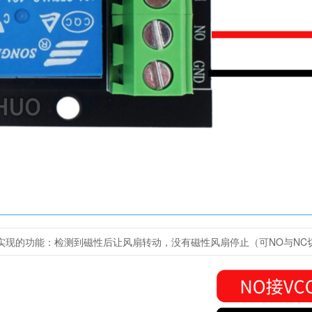
实现的功能：检测到磁性后让风扇转动，没有磁性风扇停止（可NO与NC