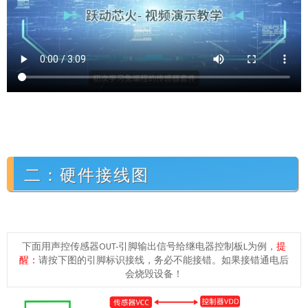
二：硬件接线图
下面用声控传感器OUT-引脚输出信号给继电器控制板L为例，
提
醒：
请按下图的引脚标识接线，务必不能接错。如果接错通电后
会烧毁设备！