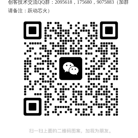
创客技术交流QQ群：2095618，175680，9075883（加群
请备注：跃动芯火）