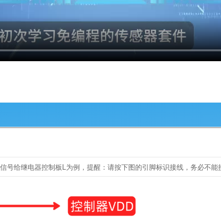
出信号给继电器控制板L为例，提醒：请按下图的引脚标识接线，务必不能