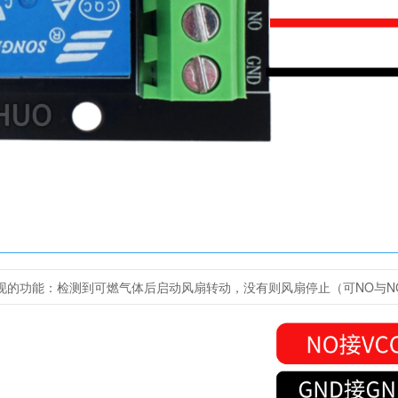
现的功能：检测到可燃气体后启动风扇转动，没有则风扇停止（可NO与N